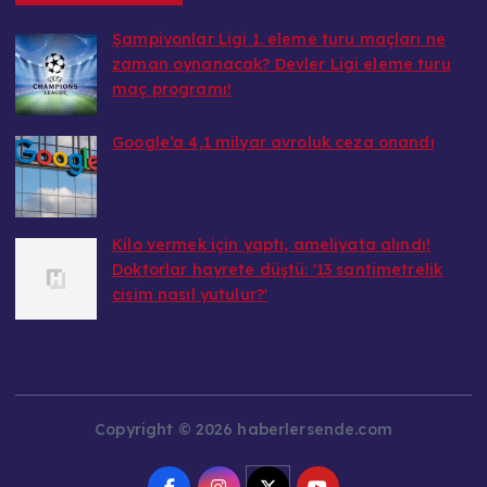
Şampiyonlar Ligi 1. eleme turu maçları ne
zaman oynanacak? Devler Ligi eleme turu
maç programı!
7 Temmuz 2026
Google’a 4,1 milyar avroluk ceza onandı
7 Temmuz 2026
Kilo vermek için yaptı, ameliyata alındı!
Doktorlar hayrete düştü: '13 santimetrelik
cisim nasıl yutulur?'
7 Temmuz 2026
Copyright © 2026 haberlersende.com