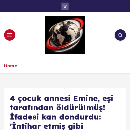
İ
ç
e
r
i
ğ
e
a
t
l
Home
a
4 çocuk annesi Emine, eşi
tarafından öldürülmüş!
İfadesi kan dondurdu:
'İntihar etmiş gibi