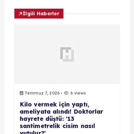
i
İlgili Haberler
n
m
e
s
i
Temmuz 7, 2026
6 views
Kilo vermek için yaptı,
ameliyata alındı! Doktorlar
hayrete düştü: '13
santimetrelik cisim nasıl
yutulur?'