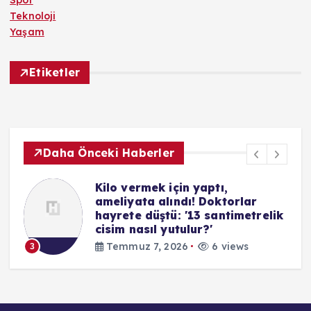
Spor
Teknoloji
Yaşam
Etiketler
Daha Önceki Haberler
Kilo vermek için yaptı,
ameliyata alındı! Doktorlar
hayrete düştü: '13 santimetrelik
cisim nasıl yutulur?'
Temmuz 7, 2026
6 views
3