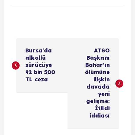
Y
Bursa'da
ATSO
a
alkollü
Başkanı
sürücüye
Bahar'ın
z
92 bin 500
ölümüne
TL ceza
ilişkin
ı
davada
yeni
g
gelişme:
İtildi
e
iddiası
z