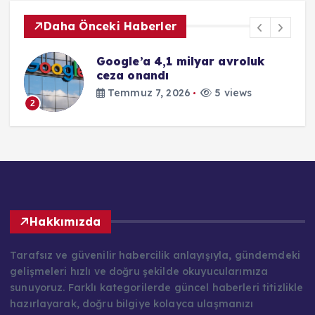
Daha Önceki Haberler
Google’a 4,1 milyar avroluk
ceza onandı
Temmuz 7, 2026
5 views
2
Hakkımızda
Tarafsız ve güvenilir habercilik anlayışıyla, gündemdeki
gelişmeleri hızlı ve doğru şekilde okuyucularımıza
sunuyoruz. Farklı kategorilerde güncel haberleri titizlikle
hazırlayarak, doğru bilgiye kolayca ulaşmanızı