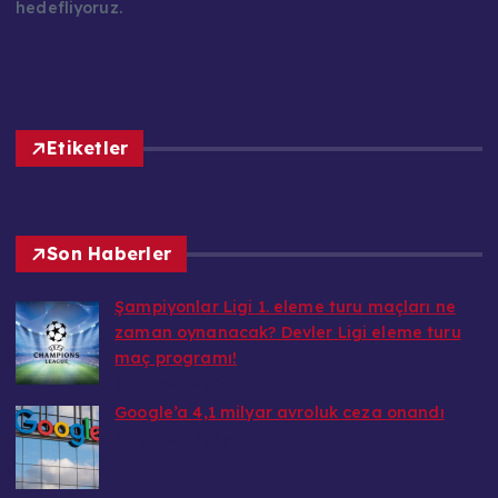
hedefliyoruz.
Etiketler
Son Haberler
Şampiyonlar Ligi 1. eleme turu maçları ne
zaman oynanacak? Devler Ligi eleme turu
maç programı!
7 Temmuz 2026
Google’a 4,1 milyar avroluk ceza onandı
7 Temmuz 2026