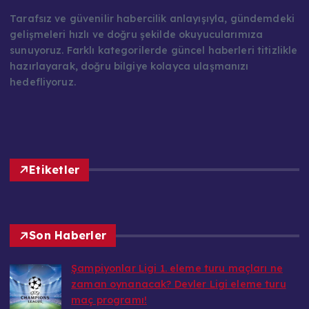
Tarafsız ve güvenilir habercilik anlayışıyla, gündemdeki
gelişmeleri hızlı ve doğru şekilde okuyucularımıza
sunuyoruz. Farklı kategorilerde güncel haberleri titizlikle
hazırlayarak, doğru bilgiye kolayca ulaşmanızı
hedefliyoruz.
Etiketler
Son Haberler
Şampiyonlar Ligi 1. eleme turu maçları ne
zaman oynanacak? Devler Ligi eleme turu
maç programı!