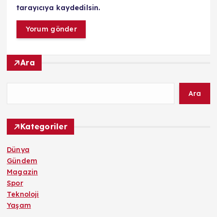
tarayıcıya kaydedilsin.
Ara
Ara
Kategoriler
Dünya
Gündem
Magazin
Spor
Teknoloji
Yaşam