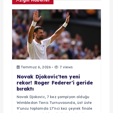
İlgili Haberler
g
e
z
i
n
Temmuz 6, 2026
7 views
m
Novak Djokovic'ten yeni
e
rekor! Roger Federer'i geride
bıraktı
s
Novak Djokovic, 7 kez şampiyon olduğu
Wimbledon Tenis Turnuvasında, üst üste
i
9’uncu toplamda 17’nci kez çeyrek finale