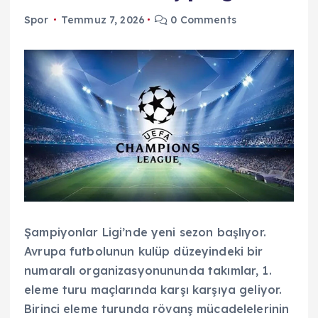
Spor
Temmuz 7, 2026
0 Comments
Şampiyonlar Ligi’nde yeni sezon başlıyor.
Avrupa futbolunun kulüp düzeyindeki bir
numaralı organizasyonununda takımlar, 1.
eleme turu maçlarında karşı karşıya geliyor.
Birinci eleme turunda rövanş mücadelelerinin