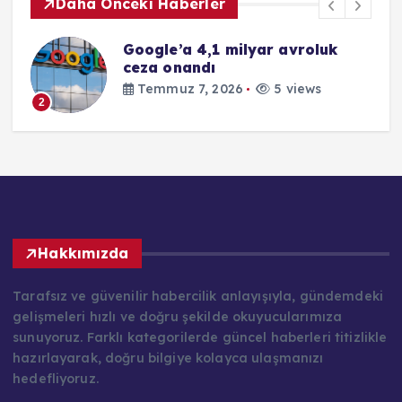
Daha Önceki Haberler
Google’a 4,1 milyar avroluk
ceza onandı
Temmuz 7, 2026
5 views
2
Hakkımızda
Tarafsız ve güvenilir habercilik anlayışıyla, gündemdeki
gelişmeleri hızlı ve doğru şekilde okuyucularımıza
sunuyoruz. Farklı kategorilerde güncel haberleri titizlikle
hazırlayarak, doğru bilgiye kolayca ulaşmanızı
hedefliyoruz.