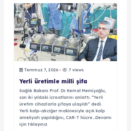
i
n
m
e
s
Temmuz 7, 2026
7 views
Yerli üretimle milli şifa
i
Sağlık Bakanı Prof. Dr. Kemal Memişoğlu,
son iki yıldaki icraatlarını anlattı. “Yerli
üretim cihazlarla şifaya ulaşıldı” dedi.
Yerli kalp–akciğer makinesiyle açık kalp
ameliyatı yapıldığını, CAR-T hücre…Devamı
için tıklayınız