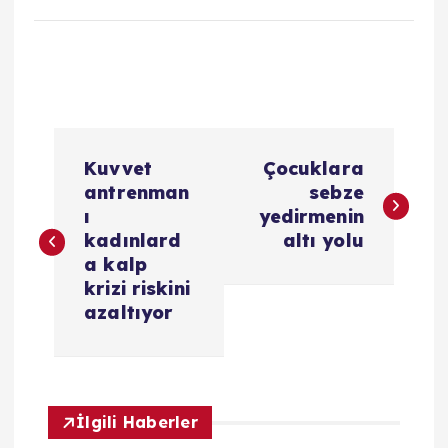
Y
Kuvvet
Çocuklara
a
antrenman
sebze
ı
yedirmenin
z
kadınlard
altı yolu
a kalp
ı
krizi riskini
azaltıyor
g
e
İlgili Haberler
z