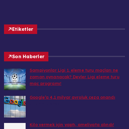
Etiketler
Son Haberler
Şampiyonlar Ligi 1. eleme turu maçları ne
zaman oynanacak? Devler Ligi eleme turu
maç programı!
7 Temmuz 2026
Google’a 4,1 milyar avroluk ceza onandı
7 Temmuz 2026
Kilo vermek için yaptı, ameliyata alındı!