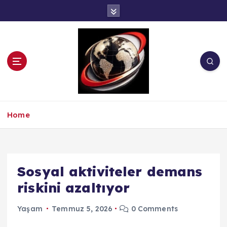
İ
ç
e
r
i
ğ
e
a
t
l
Home
a
Sosyal aktiviteler demans
riskini azaltıyor
Yaşam
Temmuz 5, 2026
0 Comments