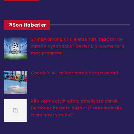
Son Haberler
Şampiyonlar Ligi 1. eleme turu maçları ne
zaman oynanacak? Devler Ligi eleme turu
maç programı!
indirimdenhaberler@hotmail.com tarafından
7 Temmuz 2026
Google’a 4,1 milyar avroluk ceza onandı
indirimdenhaberler@hotmail.com tarafından
7 Temmuz 2026
Kilo vermek için yaptı, ameliyata alındı!
Doktorlar hayrete düştü: '13 santimetrelik
cisim nasıl yutulur?'
indirimdenhaberler@hotmail.com tarafından
7 Temmuz 2026