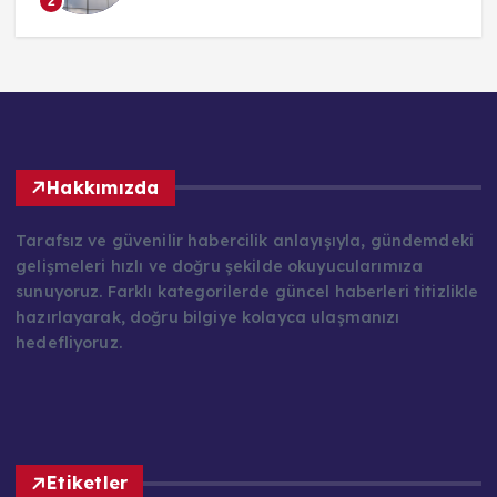
2
Hakkımızda
Tarafsız ve güvenilir habercilik anlayışıyla, gündemdeki
gelişmeleri hızlı ve doğru şekilde okuyucularımıza
sunuyoruz. Farklı kategorilerde güncel haberleri titizlikle
hazırlayarak, doğru bilgiye kolayca ulaşmanızı
hedefliyoruz.
Etiketler